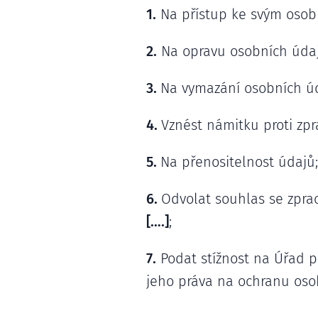
1.
Na přístup ke svým oso
2.
Na opravu osobních údaj
3.
Na vymazání osobních úd
4.
Vznést námitku proti zpr
5.
Na přenositelnost údajů;
6.
Odvolat souhlas se zpra
[….]
;
7.
Podat stížnost na Úřad p
jeho práva na ochranu oso