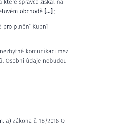
 které správce získal na
rnetovém obchodě
[…]
.;
é pro plnění Kupní
 nezbytné komunikaci mezi
sů. Osobní údaje nebudou
m. a) Zákona č. 18/2018 O