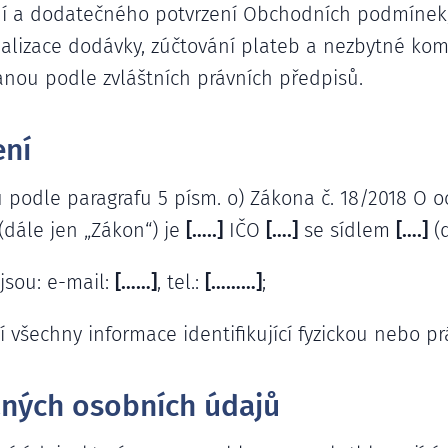
í a dodatečného potvrzení Obchodních podmínek,
ealizace dodávky, zúčtování plateb a nezbytné ko
nou podle zvláštních právních předpisů.
ení
podle paragrafu 5 písm. o) Zákona č. 18/2018 O 
(dále jen „Zákon“) je
[…..]
IČO
[….]
se sídlem
[….]
(d
jsou: e-mail:
[……]
, tel.:
[………]
;
 všechny informace identifikující fyzickou nebo p
aných osobních údajů