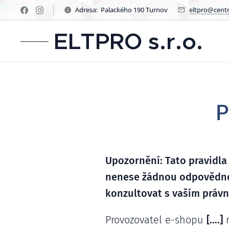
Adresa: Palackého 190 Turnov
eltpro@cent
ELTPRO s.r.o.
P
Upozornění: Tato pravidl
nenese žádnou odpovědno
konzultovat s vaším právn
Provozovatel e-shopu
[….]
n