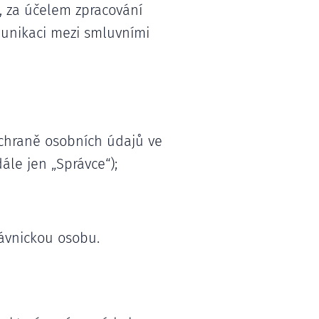
 za účelem zpracování
munikaci mezi smluvními
ochraně osobních údajů ve
ále jen „Správce“);
rávnickou osobu.