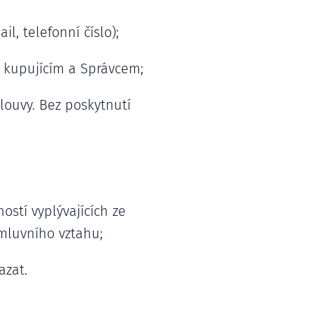
l, telefonní číslo);
i kupujícím a Správcem;
ouvy. Bez poskytnutí
stí vyplývajících ze
mluvního vztahu;
azat.