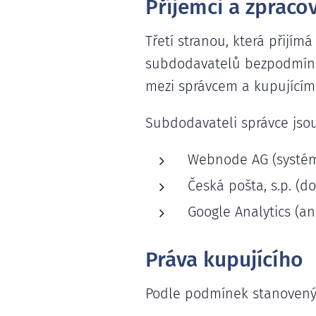
Příjemci a zpraco
Třetí stranou, která přijím
subdodavatelů bezpodmíne
mezi správcem a kupujícím
Subdodavateli správce jsou
Webnode AG (systém
Česká pošta, s.p. (do
Google Analytics (an
Práva kupujícího
Podle podmínek stanovenýc