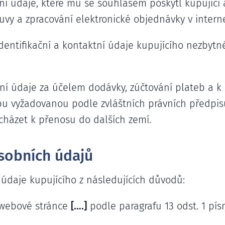
í údaje, které mu se souhlasem poskytl kupující a
uvy a zpracování elektronické objednávky v inte
dentifikační a kontaktní údaje kupujícího nezbytn
ní údaje za účelem dodávky, zúčtování plateb a k
u vyžadovanou podle zvláštních právních předpi
házet k přenosu do dalších zemí.
sobních údajů
údaje kupujícího z následujících důvodů:
 webové stránce
[….]
podle paragrafu 13 odst. 1 pís