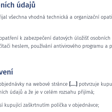
ních údajů
řijal všechna vhodná technická a organizační opa
 opatření k zabezpečení datových úložišť osobních
ítači heslem, používání antivirového programu a 
vení
 objednávky na webové stránce
[….]
potvrzuje kupuj
ch údajů a že je v celém rozsahu přijímá;
í kupující zaškrtnutím políčka v objednávce;