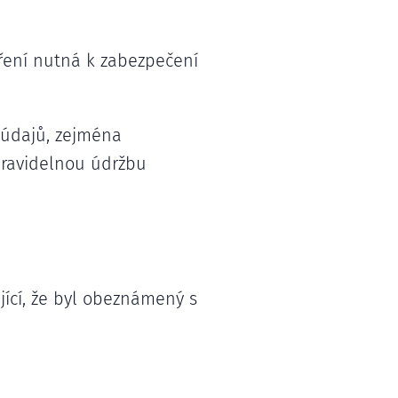
tření nutná k zabezpečení
 údajů, zejména
pravidelnou údržbu
ící, že byl obeznámený s