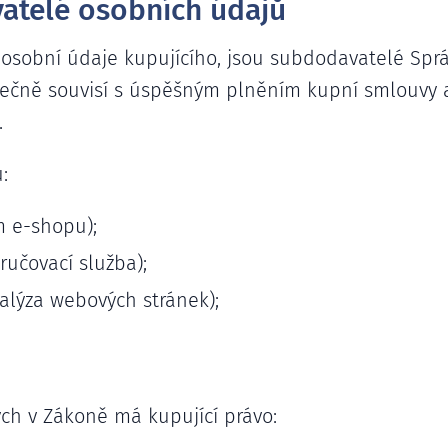
vatelé osobních údajů
á osobní údaje kupujícího, jsou subdodavatelé Spr
čně souvisí s úspěšným plněním kupní smlouvy a
.
:
 e-shopu);
ručovací služba);
alýza webových stránek);
h v Zákoně má kupující právo: