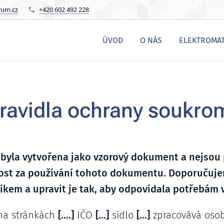
rum.cz
+420 602 492 228
ÚVOD
O NÁS
ELEKTROMAT
ravidla ochrany soukro
a byla vytvořena jako vzorový dokument a nejso
st za používání tohoto dokumentu. Doporučujem
íkem a upravit je tak, aby odpovídala potřebám
a stránkách
[….]
IČO
[…]
sídlo
[…]
zpracovává osob